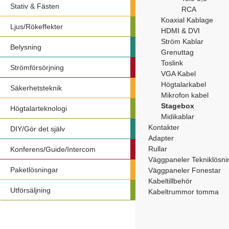
Stativ & Fästen
RCA
Koaxial Kablage
Ljus/Rökeffekter
HDMI & DVI
Ström Kablar
Belysning
Grenuttag
Toslink
Strömförsörjning
VGA Kabel
Högtalarkabel
Säkerhetsteknik
Mikrofon kabel
Stagebox
Högtalarteknologi
Midikablar
Kontakter
DIY/Gör det själv
Adapter
Rullar
Konferens/Guide/Intercom
Väggpaneler Tekniklösni
Paketlösningar
Väggpaneler Fonestar
Kabeltillbehör
Utförsäljning
Kabeltrummor tomma