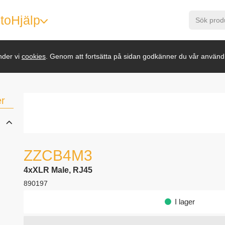
to
Hjälp
nder vi
cookies
. Genom att fortsätta på sidan godkänner du vår använd
er
ZZCB4M3
4xXLR Male, RJ45
890197
I lager