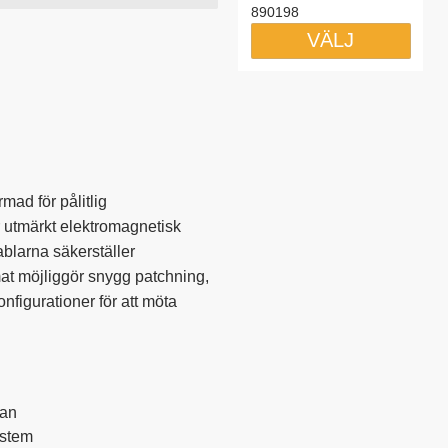
890198
VÄLJ
ad för pålitlig
r utmärkt elektromagnetisk
blarna säkerställer
mat möjliggör snygg patchning,
onfigurationer för att möta
tan
ystem