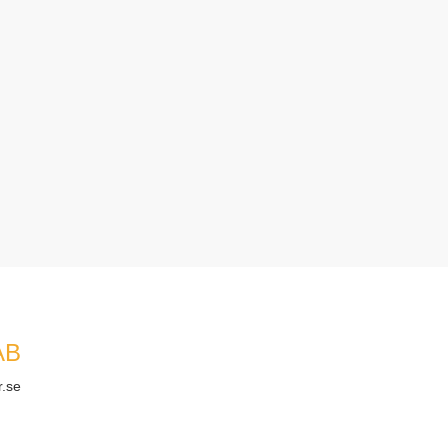
AB
r.se