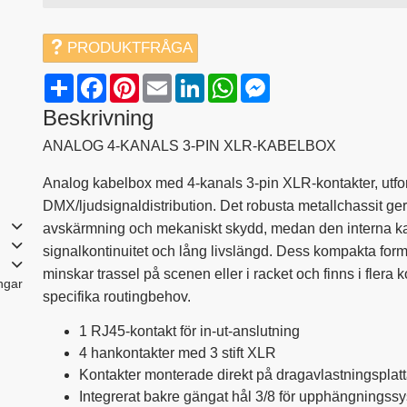
PRODUKTFRÅGA
Share
Facebook
Pinterest
Email
LinkedIn
WhatsApp
Messenger
Beskrivning
ANALOG 4-KANALS 3-PIN XLR-KABELBOX
Analog kabelbox med 4-kanals 3-pin XLR-kontakter, utform
DMX/ljudsignaldistribution. Det robusta metallchassit ge
avskärmning och mekaniskt skydd, medan den interna ka
signalkontinuitet och lång livslängd. Dess kompakta for
minskar trassel på scenen eller i racket och finns i flera k
ngar
specifika routingbehov.
1 RJ45-kontakt för in-ut-anslutning
4 hankontakter med 3 stift XLR
Kontakter monterade direkt på dragavlastningsplat
Integrerat bakre gängat hål 3/8 för upphängningss