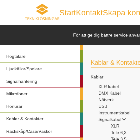
Start
Kontakt
Skapa kon
Nyheter
För att ge dig bättre service anvä
Förstärkare
Högtalare
Kablar & Kontakt
Ljudkällor/Spelare
Kablar
Signalhantering
XLR kabel
DMX Kabel
Mikrofoner
Nätverk
Hörlurar
USB
Instrumentkabel
Kablar & Kontakter
Signalkabel
XLR
Rackskåp/Case/Väskor
Tele 6,3
Tele 3,5