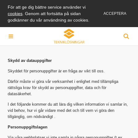
För att ge dig bättre service använder vi
cookies
. Genom att fortsätta på sidan
ACCEPTERA
godkänner du vår användning av cookies.
Skydd av datauppgifter
Skyddet för personuppgifter är en fråga av vikt till oss.
Därför måste vi göra vår verksamhet i enlighet med tillämpliga
rättsliga krav för skydd av personuppgifter, data och för
datasäkerhet.
I det följande kommer du att lära dig vilken information vi samlar in,
vid behov, hur vi går vidare med det och till vem vi göra den
tillgänglig, om nödvändigt .
Personuppgiftslagen
Via våra webbplatser vi inte samla in några personuppgifter (t.ex.