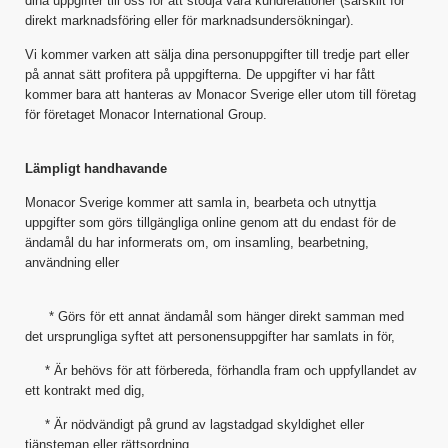
dina uppgifter till oss för att stödja våra kundrelationer (särskilt för
direkt marknadsföring eller för marknadsundersökningar).
Vi kommer varken att sälja dina personuppgifter till tredje part eller
på annat sätt profitera på uppgifterna. De uppgifter vi har fått
kommer bara att hanteras av Monacor Sverige eller utom till företag
för företaget Monacor International Group.
Lämpligt handhavande
Monacor Sverige kommer att samla in, bearbeta och utnyttja
uppgifter som görs tillgängliga online genom att du endast för de
ändamål du har informerats om, om insamling, bearbetning,
användning eller
* Görs för ett annat ändamål som hänger direkt samman med
det ursprungliga syftet att personensuppgifter har samlats in för,
* Är behövs för att förbereda, förhandla fram och uppfyllandet av
ett kontrakt med dig,
* Är nödvändigt på grund av lagstadgad skyldighet eller
tjänsteman eller rättsordning,