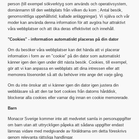
person (till exempel sökverktyg som används och operativsystem,
domännamn till den webbplats från vilken du kom ; Antal besök,
genomsnittliga uppehållstid; kallade anläggningar). Vi själva och vår
moder kan använda denna information för att avgöra hur attraktivt
våra webbplatser och att öka deras effektivitet och innehåll.
"Cookies" - information automatiskt placeras på din dator
Om du besöker våra webbplatser kan det hända att vi placerar
information i form av en "cookie" på din dator som automatiskt
känner igen den igen under ditt nästa besök. Cookies, till exempel,
gör att vi kan anpassa en webbplats att dina intressen eller att
memorera lösenordet så att du behöver inte ange det varje gång.
Om du inte önskar att vi känner igen din dator igen justera din
webbläsare så att den tar bort cookies från datorns hårddisk,
blockerar alla cookies eller varnar dig innan en cookie memorerade.
Barn
Monacor Sverige kommer inte att medvetet samla in personuppgifter
om barn utan att uttryckligen påpeka att sådana uppgifter endast
lämnas vidare med medgivande av föräldrarna om detta föreskrivs
genom relevanta rättsliga handlingar.