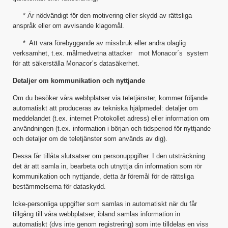
* Är nödvändigt för den motivering eller skydd av rättsliga
anspråk eller om avvisande klagomål.
* Att vara förebyggande av missbruk eller andra olaglig
verksamhet, t.ex. målmedvetna attacker mot Monacor´s system
för att säkerställa Monacor´s datasäkerhet.
Detaljer om kommunikation och nyttjande
Om du besöker våra webbplatser via teletjänster, kommer följande
automatiskt att produceras av tekniska hjälpmedel: detaljer om
meddelandet (t.ex. internet Protokollet adress) eller information om
användningen (t.ex. information i början och tidsperiod för nyttjande
och detaljer om de teletjänster som används av dig).
Dessa får tillåta slutsatser om personuppgifter. I den utsträckning
det är att samla in, bearbeta och utnyttja din information som rör
kommunikation och nyttjande, detta är föremål för de rättsliga
bestämmelserna för dataskydd.
Icke-personliga uppgifter som samlas in automatiskt när du får
tillgång till våra webbplatser, ibland samlas information in
automatiskt (dvs inte genom registrering) som inte tilldelas en viss