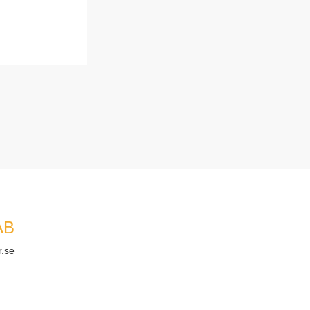
AB
r.se