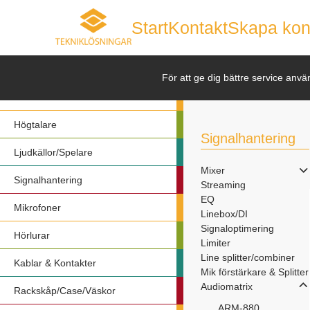
Start
Kontakt
Skapa kon
Nyheter
För att ge dig bättre service anvä
Förstärkare
Högtalare
Signalhantering
Ljudkällor/Spelare
Mixer
Signalhantering
Streaming
EQ
Mikrofoner
Linebox/DI
Signaloptimering
Hörlurar
Limiter
Line splitter/combiner
Kablar & Kontakter
Mik förstärkare & Splitter
Audiomatrix
Rackskåp/Case/Väskor
ARM-880