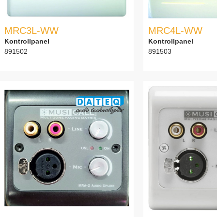
MRC3L-WW
MRC4L-WW
Kontrollpanel
Kontrollpanel
891502
891503