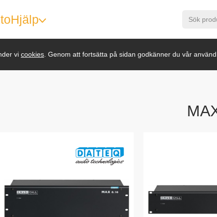
to
Hjälp
nder vi
cookies
. Genom att fortsätta på sidan godkänner du vår använd
MAX