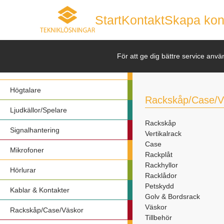
Start
Kontakt
Skapa kon
Nyheter
För att ge dig bättre service anvä
Förstärkare
Högtalare
Rackskåp/Case/V
Ljudkällor/Spelare
Rackskåp
Signalhantering
Vertikalrack
Case
Mikrofoner
Rackplåt
Rackhyllor
Hörlurar
Racklådor
Petskydd
Kablar & Kontakter
Golv & Bordsrack
Väskor
Rackskåp/Case/Väskor
Tillbehör