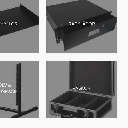
KHYLLOR
RACKLÅDOR
OLV &
VÄSKOR
DSRACK