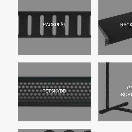
RACKPLÅT
RAC
G
PETSKYDD
BOR