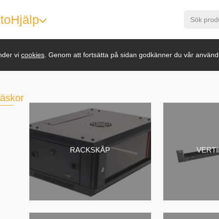
to
Hjälp
nder vi
cookies
. Genom att fortsätta på sidan godkänner du vår använd
äskor
RACKSKÅP
VERT