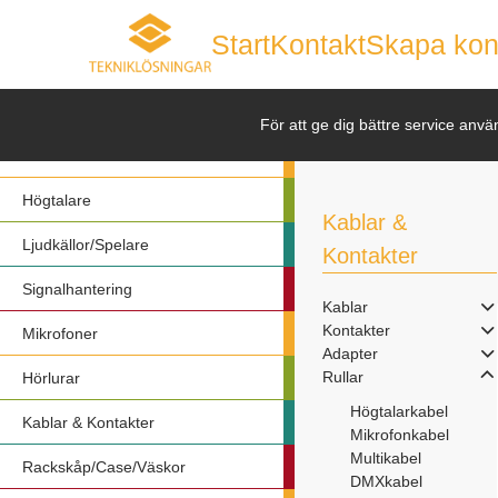
Start
Kontakt
Skapa kon
Nyheter
För att ge dig bättre service anvä
Förstärkare
Högtalare
Kablar &
Ljudkällor/Spelare
Kontakter
Signalhantering
Kablar
Kontakter
Mikrofoner
Adapter
Rullar
Hörlurar
Högtalarkabel
Kablar & Kontakter
Mikrofonkabel
Multikabel
Rackskåp/Case/Väskor
DMXkabel