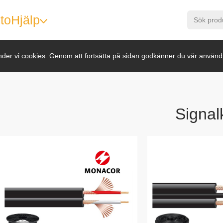
to
Hjälp
nder vi
cookies
. Genom att fortsätta på sidan godkänner du vår använd
Signal