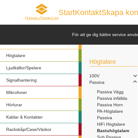
Start
Kontakt
Skapa kon
Nyheter
För att ge dig bättre service anvä
Förstärkare
Högtalare
Högtalare
Ljudkällor/Spelare
100V
Signalhantering
Passiva
Passiva Vägg
Mikrofoner
Passiva infällda
Hörlurar
Passiva Horn
PA-Högtalare
Kablar & Kontakter
Passiva
HiFi Högtalare
Rackskåp/Case/Väskor
Bastuhögtalare
Sub Passiva