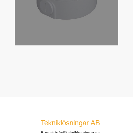
Tekniklösningar AB
E-post:
info@tekniklosningar.se