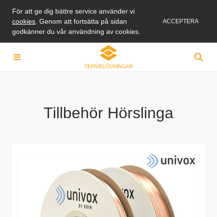
För att ge dig bättre service använder vi
cookies
. Genom att fortsätta på sidan
ACCEPTERA
godkänner du vår användning av cookies.
Tillbehör Hörslinga