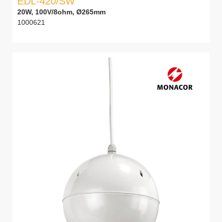
EDL-420/SW
20W, 100V/8ohm, Ø265mm
1000621