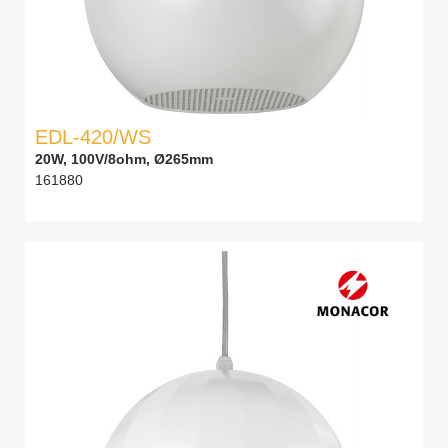
EDL-420/WS
20W, 100V/8ohm, Ø265mm
161880