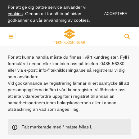
För att ge dig bättre service använder vi
cookies
. Genom att fortsätta på sidan
ACCEPTERA
godkänner du vår användning av cookies.
För att kunna handla måste du finnas i vårt kundregister. Fyll i
formuläret nedan eller kontakta oss på telefon: 0435-56330
eller via e-post: info@tekniklosningar.se så registrerar vi dig
som användare.
Vid godkännande av registrering lämnar ni ert samtycke till att
personuppgifterna införs i vårt kundregister. Vi förbinder oss
att inte vidarebefordra uppgifter i registret till annan än
samarbetspartners inom bolagskoncernen eller i annan
utsträckning än vad som anges i lag.
Fält markerade med * måste fyllas i.