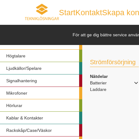
Start
Kontakt
Skapa kon
Nyheter
För att ge dig bättre service anvä
Förstärkare
Högtalare
Strömförsörjning
Ljudkällor/Spelare
Nätdelar
Signalhantering
Batterier
Laddare
Mikrofoner
Hörlurar
Kablar & Kontakter
Rackskåp/Case/Väskor