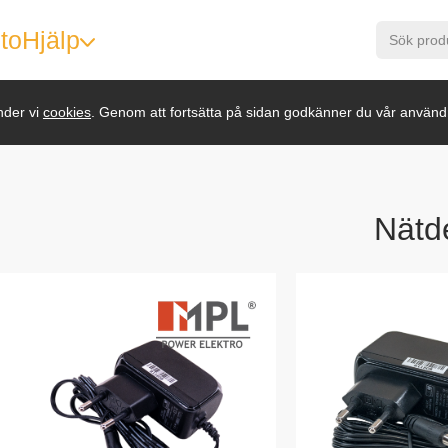
to
Hjälp
nder vi
cookies
. Genom att fortsätta på sidan godkänner du vår använd
Nätd