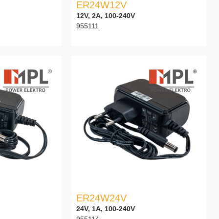
ER24W12V
12V, 2A, 100-240V
955111
ER24W24V
24V, 1A, 100-240V
955114