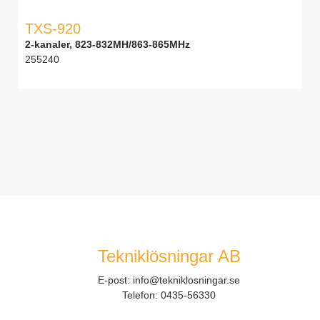
TXS-920
2-kanaler, 823-832MH/863-865MHz
255240
Tekniklösningar AB
E-post:
info@tekniklosningar.se
Telefon:
0435-56330