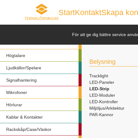
Start
Kontakt
Skapa kon
Nyheter
För att ge dig bättre service anvä
Förstärkare
Högtalare
Belysning
Ljudkällor/Spelare
Tracklight
Signalhantering
LED-Paneler
LED-Strip
Mikrofoner
LED-Moduler
LED-Kontroller
Hörlurar
Miljöljus/Arkitektur
PAR-Kannor
Kablar & Kontakter
Rackskåp/Case/Väskor