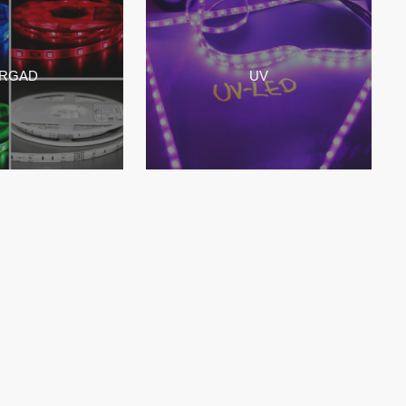
ÄRGAD
UV