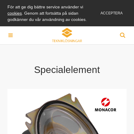
För att ge dig bättre service använder vi
cookies
. Genom att fortsätta på sidan
ACCEPTERA
godkänner du vår användning av cookies.
Specialelement