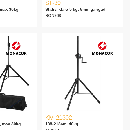
ST-30
, max 30kg
Stativ. klara 5 kg, 8mm gängad
RON969
KM-21302
m, max 30kg
138-218cm, 40kg
112030