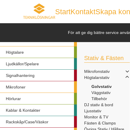
Start
Kontakt
Skapa kon
Nyheter
För att ge dig bättre service anvä
Förstärkare
Högtalare
Stativ & Fästen
Ljudkällor/Spelare
Mikrofonstativ
Signalhantering
Högtalarstativ
Golvstativ
Mikrofoner
Väggstativ
Hörlurar
Tillbehör
DJ stativ & bord
Kablar & Kontakter
Ljusstativ
Monitor & TV
Rackskåp/Case/Väskor
Fästen & Clamps
Övriga Stativ / Hållare