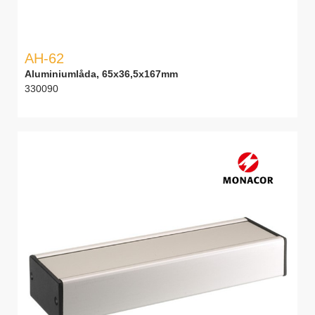
AH-62
Aluminiumlåda, 65x36,5x167mm
330090