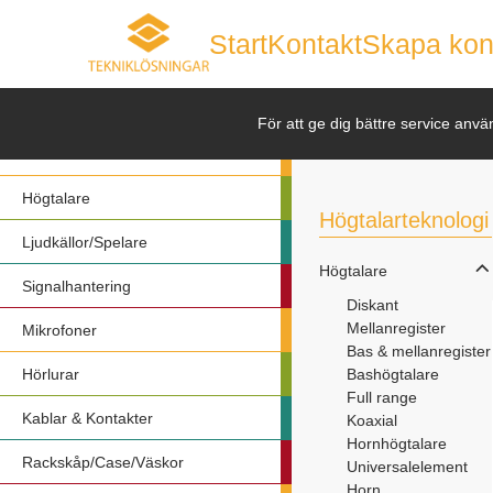
Start
Kontakt
Skapa kon
Nyheter
För att ge dig bättre service anvä
Förstärkare
Högtalare
Högtalarteknologi
Ljudkällor/Spelare
Högtalare
Signalhantering
Diskant
Mellanregister
Mikrofoner
Bas & mellanregister
Hörlurar
Bashögtalare
Full range
Kablar & Kontakter
Koaxial
Hornhögtalare
Rackskåp/Case/Väskor
Universalelement
Horn