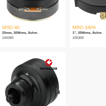
MRD-80
MRD-34PA
25mm, 30Wrms, 8ohm
1", 35Wrms, 8ohm
104360
105300