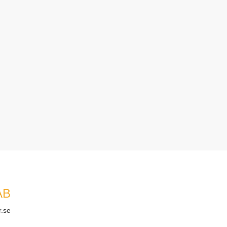
AB
r.se