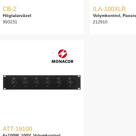
CB-2
ILA-100XLR
Högtalarväxel
Volymkontrol, Passi
950231
212910
ATT-19100
6x100W, 100V, Volymkontrol