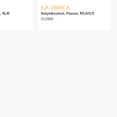
ILA-100RCA
v, XLR
Volymkontrol, Passiv, RCA/3,5
212900