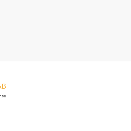
AB
r.se