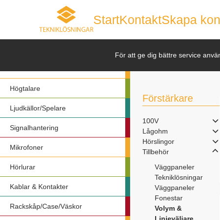
Start
Kontakt
Skapa kon
Nyheter
För att ge dig bättre service anvä
Förstärkare
Högtalare
Förstärkare
Ljudkällor/Spelare
100V
Signalhantering
Lågohm
Hörslingor
Mikrofoner
Tillbehör
Hörlurar
Väggpaneler
Tekniklösningar
Kablar & Kontakter
Väggpaneler
Fonestar
Rackskåp/Case/Väskor
Volym &
Linjeväljare