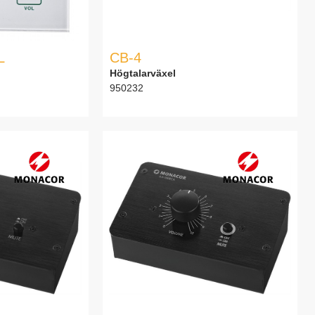
L
CB-4
Högtalarväxel
950232