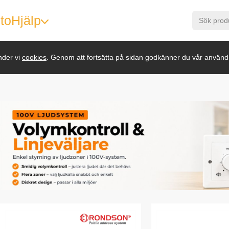
to
Hjälp
nder vi
cookies
. Genom att fortsätta på sidan godkänner du vår använd