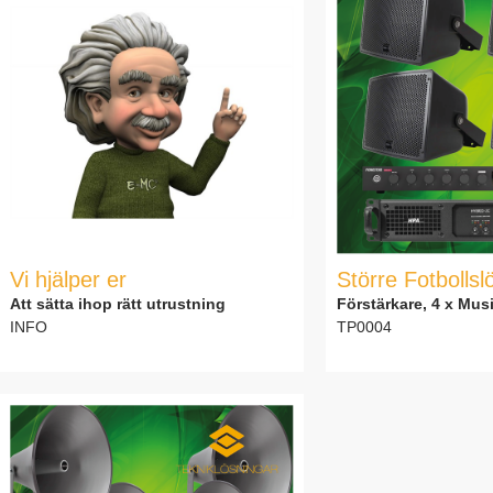
Vi hjälper er
Större Fotbollsl
Att sätta ihop rätt utrustning
Förstärkare, 4 x Mus
INFO
TP0004