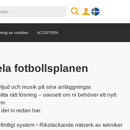
ning av cookies.
ACCEPTERA
ela fotbollsplanen
erljud och musik på sina anläggningar.
tta rätt lösning – oavsett om ni behöver ett nytt
em
 det ni redan har.
fintligt system
•
Rikstäckande nätverk av tekniker