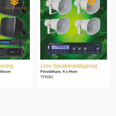
ösning
Liten Speakeranläggning
ikhorn
Förstärkare, 4 x Horn
TP0081