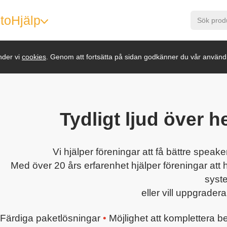
to
Hjälp
nder vi
cookies
. Genom att fortsätta på sidan godkänner du vår använd
Tydligt ljud över h
Vi hjälper föreningar att få bättre speak
Med över 20 års erfarenhet hjälper föreningar att hi
syst
eller vill uppgradera
Färdiga paketlösningar
•
Möjlighet att komplettera be