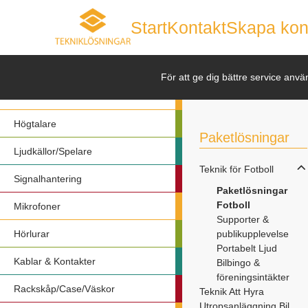
Start
Kontakt
Skapa kon
Nyheter
För att ge dig bättre service anvä
Förstärkare
Högtalare
Paketlösningar
Ljudkällor/Spelare
Teknik för Fotboll
Signalhantering
Paketlösningar
Fotboll
Mikrofoner
Supporter &
Hörlurar
publikupplevelse
Portabelt Ljud
Kablar & Kontakter
Bilbingo &
föreningsintäkter
Rackskåp/Case/Väskor
Teknik Att Hyra
Utropsanläggning Bil