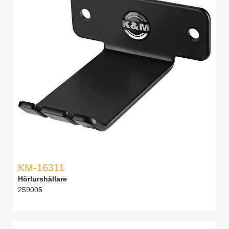
KM-16311
Hörlurshållare
259005