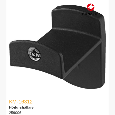
KM-16312
Hörlurshållare
259006