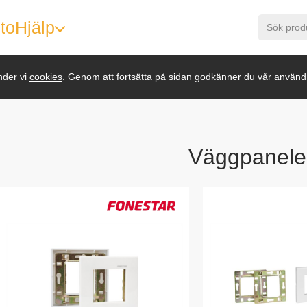
to
Hjälp
nder vi
cookies
. Genom att fortsätta på sidan godkänner du vår använd
Väggpanele