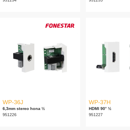
WP-36J
WP-37H
6,3mm stereo hona ½
HDMI 90° ½
951226
951227