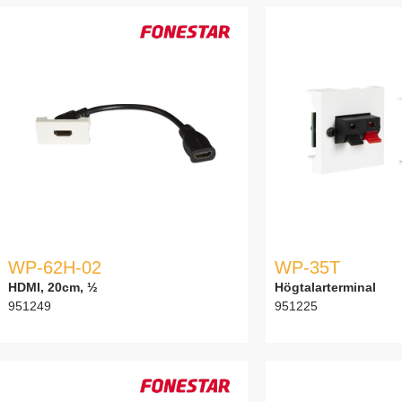
WP-62H-02
WP-35T
HDMI, 20cm, ½
Högtalarterminal
951249
951225