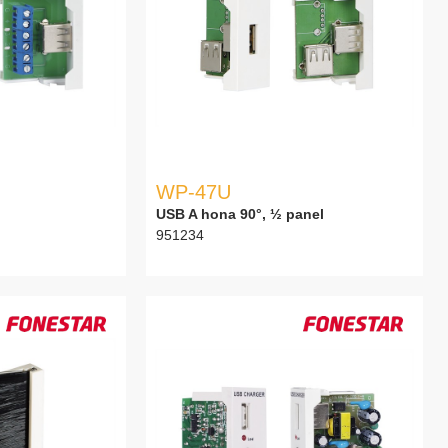
WP-47U
l
USB A hona 90°, ½ panel
951234