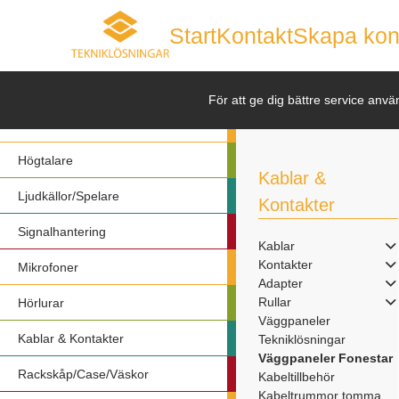
Start
Kontakt
Skapa kon
Nyheter
För att ge dig bättre service anvä
Förstärkare
Högtalare
Kablar &
Ljudkällor/Spelare
Kontakter
Signalhantering
Kablar
Kontakter
Mikrofoner
Adapter
Rullar
Hörlurar
Väggpaneler
Kablar & Kontakter
Tekniklösningar
Väggpaneler Fonestar
Rackskåp/Case/Väskor
Kabeltillbehör
Kabeltrummor tomma