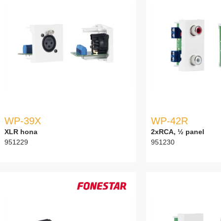
WP-39X
WP-42R
XLR hona
2xRCA, ½ panel
951229
951230