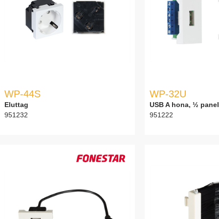
WP-44S
WP-32U
Eluttag
USB A hona, ½ pane
951232
951222