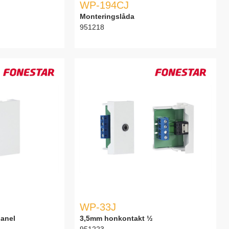
WP-194CJ
Monteringslåda
951218
WP-33J
panel
3,5mm honkontakt ½
951223