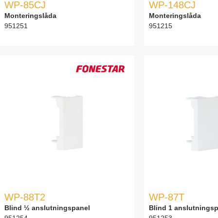
WP-85CJ
WP-148CJ
Monteringslåda
Monteringslåda
951251
951215
WP-88T2
WP-87T
Blind ½ anslutningspanel
Blind 1 anslutnings
951254
951253