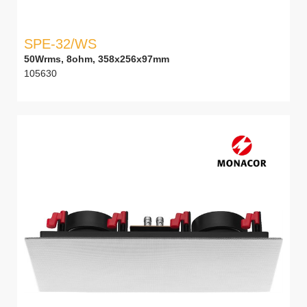
SPE-32/WS
50Wrms, 8ohm, 358x256x97mm
105630