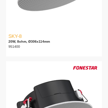
SKY-8
20W, 8ohm, Ø306x114mm
951400