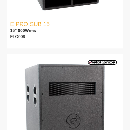
E PRO SUB 15
15" 900Wrms
ELO009