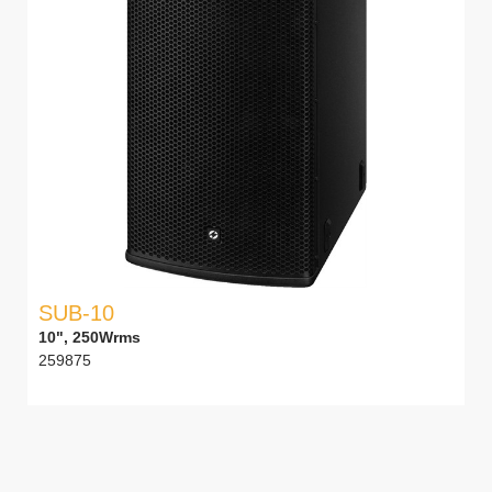
SUB-10
10", 250Wrms
259875