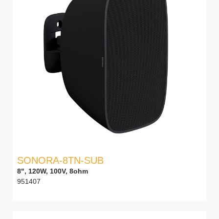
SONORA-8TN-SUB
8", 120W, 100V, 8ohm
951407