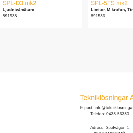
SPL-D3 mk2
SPL-5TS mk2
Ljudnivåmätare
Limiter, Mikrofon, Ti
891538
891536
Tekniklösningar 
E-post:
info@tekniklosninga
Telefon:
0435-56330
Adress: Spelvägen 1