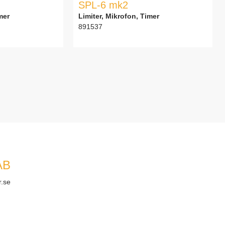
SPL-6 mk2
mer
Limiter, Mikrofon, Timer
891537
AB
r.se