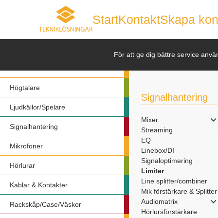
Start
Kontakt
Skapa kon
Nyheter
För att ge dig bättre service anvä
Förstärkare
Högtalare
Signalhantering
Ljudkällor/Spelare
Mixer
Signalhantering
Streaming
EQ
Mikrofoner
Linebox/DI
Signaloptimering
Hörlurar
Limiter
Line splitter/combiner
Kablar & Kontakter
Mik förstärkare & Splitter
Audiomatrix
Rackskåp/Case/Väskor
Hörlursförstärkare