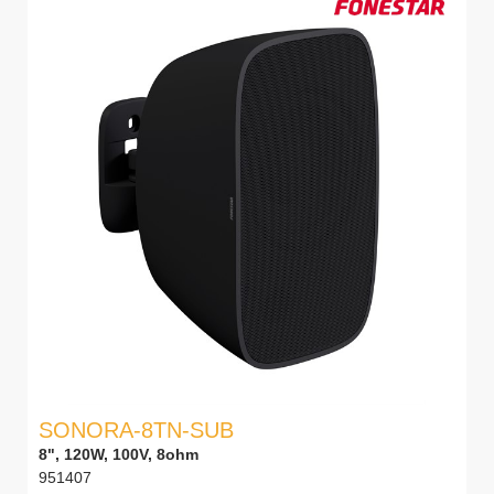
SONORA-8TN-SUB
8", 120W, 100V, 8ohm
951407