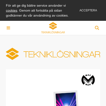
För att ge dig bättre service använder vi
cookies
. Genom att fortsätta på sidan
ACCEPTERA
godkänner du vår användning av cookies.