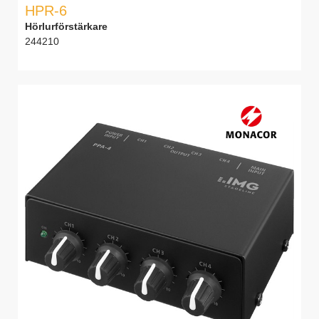
HPR-6
Hörlurförstärkare
244210