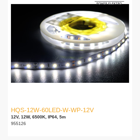
HQS-12W-60LED-W-WP-12V
12V, 12W, 6500K, IP64, 5m
955126