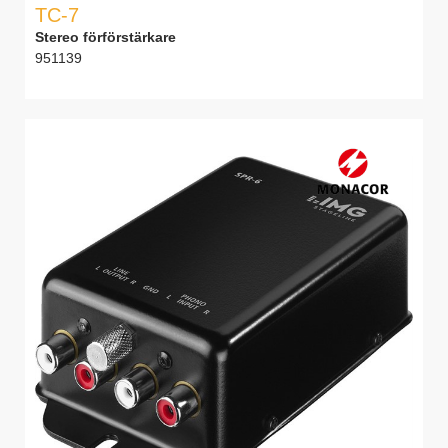
TC-7
Stereo förförstärkare
951139