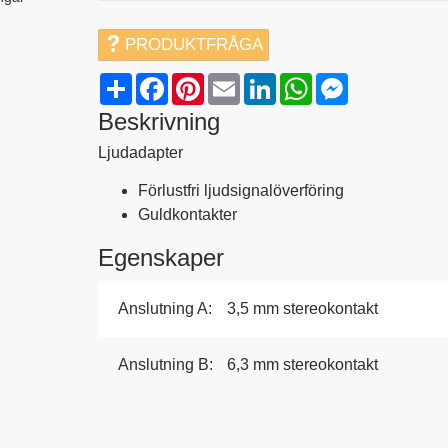
PRODUKTFRÅGA
Share
Facebook
Pinterest
Email
LinkedIn
WhatsApp
Messenger
Beskrivning
Ljudadapter
Förlustfri ljudsignalöverföring
Guldkontakter
Egenskaper
Anslutning A:
3,5 mm stereokontakt
Anslutning B:
6,3 mm stereokontakt