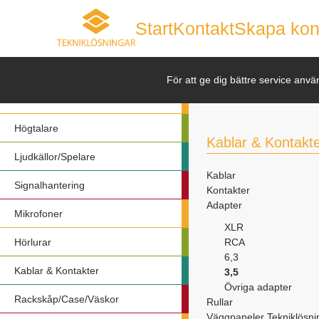
Start
Kontakt
Skapa kon
Nyheter
För att ge dig bättre service anvä
Förstärkare
Högtalare
Kablar & Kontakt
Ljudkällor/Spelare
Kablar
Signalhantering
Kontakter
Adapter
Mikrofoner
XLR
Hörlurar
RCA
6,3
Kablar & Kontakter
3,5
Övriga adapter
Rackskåp/Case/Väskor
Rullar
Väggpaneler Tekniklösni