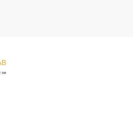
AB
r.se