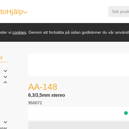
to
Hjälp
nder vi
cookies
. Genom att fortsätta på sidan godkänner du vår använd
er
AA-148
6,3/3,5mm stereo
950072
ngar