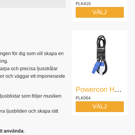
PLK410
VÄLJ
ngen för dig som vill skapa en
ing.
arpa och precisa ljusstrålar
tor och väggar ett imponerande
Powercon Hane - Hane, 1.8m
ljusblixtar som följer musiken
PLK064
VÄLJ
a ljusbilden och skapa rätt
tt använda
.