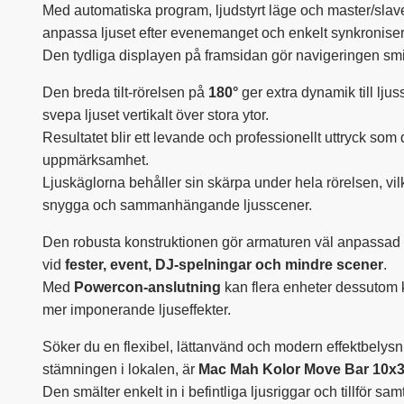
Med automatiska program, ljudstyrt läge och master/slav
anpassa ljuset efter evenemanget och enkelt synkronisera
Den tydliga displayen på framsidan gör navigeringen smid
Den breda tilt-rörelsen på
180°
ger extra dynamik till lju
svepa ljuset vertikalt över stora ytor.
Resultatet blir ett levande och professionellt uttryck som
uppmärksamhet.
Ljuskäglorna behåller sin skärpa under hela rörelsen, vil
snygga och sammanhängande ljusscener.
Den robusta konstruktionen gör armaturen väl anpassad
vid
fester, event, DJ-spelningar och mindre scener
.
Med
Powercon-anslutning
kan flera enheter dessutom k
mer imponerande ljuseffekter.
Söker du en flexibel, lättanvänd och modern effektbelys
stämningen i lokalen, är
Mac Mah Kolor Move Bar 10x
Den smälter enkelt in i befintliga ljusriggar och tillför sam