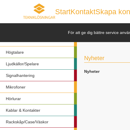
Start
Kontakt
Skapa kon
Nyheter
För att ge dig bättre service anvä
Förstärkare
Högtalare
Nyheter
Ljudkällor/Spelare
Nyheter
Signalhantering
Mikrofoner
Hörlurar
Kablar & Kontakter
Rackskåp/Case/Väskor