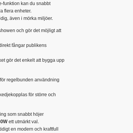
e-funktion kan du snabbt
 flera enheter.
ig, även i mörka miljöer.
sshowen och gör det möjligt att
 direkt fångar publikens
ket gör det enkelt att bygga upp
 för regelbunden användning
edjekopplas för större och
ning som snabbt höjer
30W
ett utmärkt val.
tidigt en modern och kraftfull