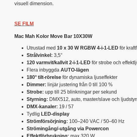
visuell dimension.
SE FILM
Mac Mah Kolor Move Bar 10X30W
Utrustad med
10 x 30 W RGBW 4-i-1-LED
för kraft
Strålvinkel:
3,5°
120 varmvit/kallvit 2-i-1-LED
för strobe och effektl
Flera inbyggda
AUTO-lägen
180° tilt-rörelse
för dynamiska ljuseffekter
Dimmer:
linjär justering från 0 till 100 %
Strobe:
upp till 25 blinkningar per sekund
Styrning:
DMX512, auto, master/slave och ljudstyr
DMX-kanaler:
19 / 57
Tydlig
LED-display
Strömförsörjning:
100–240 VAC / 50–60 Hz
Strömingång/-utgång via Powercon
Effektförbrukning:
max 320 W