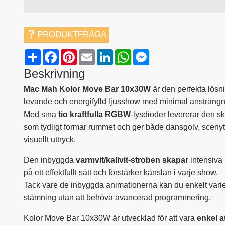
PRODUKTFRÅGA
Share
Facebook
Pinterest
Email
LinkedIn
WhatsApp
Messenger
Beskrivning
Mac Mah Kolor Move Bar 10x30W
är den perfekta lösni
levande och energifylld ljusshow med minimal ansträngn
Med sina
tio kraftfulla RGBW
-lysdioder levererar den sk
som tydligt formar rummet och ger både dansgolv, sceny
visuellt uttryck.
Den inbyggda
varmvit/kallvit-stroben skapar
intensiva 
på ett effektfullt sätt och förstärker känslan i varje show.
Tack vare de inbyggda animationerna kan du enkelt varier
stämning utan att behöva avancerad programmering.
Kolor Move Bar 10x30W är utvecklad för att vara
enkel a