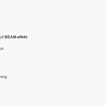
full
BEAM-effekt
jus
ning