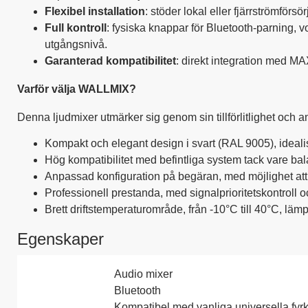
Flexibel installation
: stöder lokal eller fjärrströmförs
Full kontroll
: fysiska knappar för Bluetooth-parning, v
utgångsnivå.
Garanterad kompatibilitet
: direkt integration med MAX
Varför välja WALLMIX?
Denna ljudmixer utmärker sig genom sin tillförlitlighet och
Kompakt och elegant design i svart (RAL 9005), idealisk
Hög kompatibilitet med befintliga system tack vare b
Anpassad konfiguration på begäran, med möjlighet att
Professionell prestanda, med signalprioritetskontroll o
Brett driftstemperaturområde, från -10°C till 40°C, lämpl
Egenskaper
Audio mixer
Bluetooth
Kompatibel med vanliga universella fyr