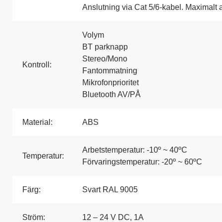
Anslutning via Cat 5/6-kabel.
Maximalt 
Volym
BT parknapp
Stereo/Mono
Kontroll:
Fantommatning
Mikrofonprioritet
Bluetooth AV/PÅ
Material:
ABS
Arbetstemperatur: -10º ~ 40ºC
Temperatur:
Förvaringstemperatur: -20º ~ 60ºC
Färg:
Svart RAL 9005
Ström:
12 – 24 V DC, 1A