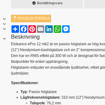
Beställningsvara
PRODUKTFRÅGA
Share
Facebook
Pinterest
Email
LinkedIn
WhatsApp
Messenger
Beskrivning
Elokance ePro 12 mk2 är en passiv högtalare av hög kval
(12") Neodymium-bashögtalare och en 2" kompressionsdr
Den har en RMS-effekt på 300 W och är designad för fas
fästpunkter för enkel upphängning.
Högtalaren erbjuder en enastående ljudklarhet, vilket gör
ljudmiljöer.
Specifikationer:
Typ
: Passiv högtalare
Lågfrekvenshögtalare
: 310 mm (12”) Neodymium
Talspole
: 76,2 mm