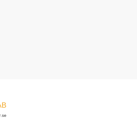
AB
r.se