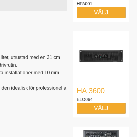
HPA001
VÄLJ
itet, utrustad med en 31 cm
ivrutin.
ta installationer med 10 mm
 den idealisk för professionella
HA 3600
ELO064
VÄLJ