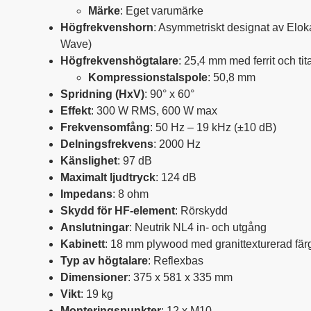
Märke
: Eget varumärke
Högfrekvenshorn
: Asymmetriskt designat av Elo
Wave)
Högfrekvenshögtalare
: 25,4 mm med ferrit och tit
Kompressionstalspole
: 50,8 mm
Spridning (HxV)
: 90° x 60°
Effekt
: 300 W RMS, 600 W max
Frekvensomfång
: 50 Hz – 19 kHz (±10 dB)
Delningsfrekvens
: 2000 Hz
Känslighet
: 97 dB
Maximalt ljudtryck
: 124 dB
Impedans
: 8 ohm
Skydd för HF-element
: Rörskydd
Anslutningar
: Neutrik NL4 in- och utgång
Kabinett
: 18 mm plywood med granittexturerad fär
Typ av högtalare
: Reflexbas
Dimensioner
: 375 x 581 x 335 mm
Vikt
: 19 kg
Monteringspunkter
: 12 x M10