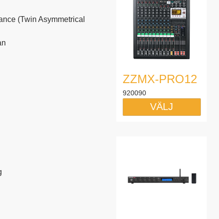
kance (Twin Asymmetrical
an
ZZMX-PRO12
920090
VÄLJ
g