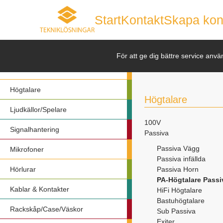
Start
Kontakt
Skapa kon
Nyheter
För att ge dig bättre service anvä
Förstärkare
Högtalare
Högtalare
Ljudkällor/Spelare
100V
Signalhantering
Passiva
Passiva Vägg
Mikrofoner
Passiva infällda
Hörlurar
Passiva Horn
PA-Högtalare Passi
Kablar & Kontakter
HiFi Högtalare
Bastuhögtalare
Rackskåp/Case/Väskor
Sub Passiva
Exiter