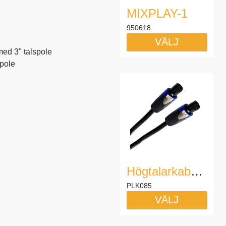
MIXPLAY-1
950618
VÄLJ
ed 3" talspole
spole
Högtalarkabel Speakon 10m Elite
PLK085
VÄLJ