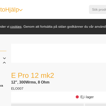
to
Hjälp
nder vi
cookies
. Genom att fortsätta på sidan godkänner du vår använd
E Pro 12 mk2
12", 300Wrms, 8 Ohm
va
ELO007
Ej i lager